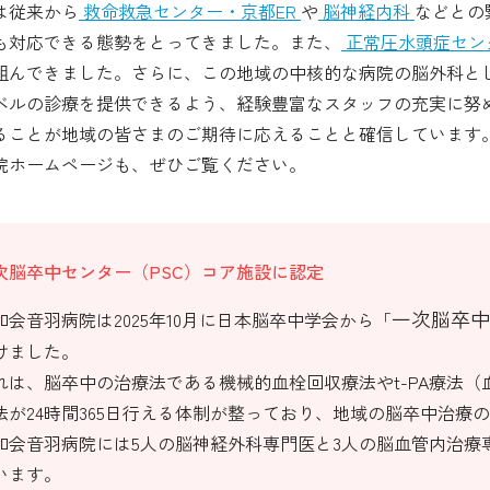
は従来から
救命救急センター・京都ER
や
脳神経内科
などとの
も対応できる態勢をとってきました。また、
正常圧水頭症セン
組んできました。さらに、この地域の中核的な病院の脳外科と
ベルの診療を提供できるよう、経験豊富なスタッフの充実に努
ることが地域の皆さまのご期待に応えることと確信しています
院ホームページも、ぜひご覧ください。
次脳卒中センター（PSC）コア施設に認定
一次脳卒中
和会音羽病院は2025年10月に日本脳卒中学会から「
けました。
れは、脳卒中の治療法である機械的血栓回収療法やt-PA療法
法が24時間365日行える体制が整っており、地域の脳卒中治療
和会音羽病院には5人の脳神経外科専門医と3人の脳血管内治療
います。