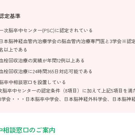
認定基準
一次脳卒中センター(PSC)に認定されている
日本脳神経血管内治療学会の脳血管内治療専門医と3学会※認
名以上である
血栓回収治療の実績が年間12例以上ある
血栓回収治療に24時間365日対応可能である
脳卒中相談窓口を設置している
次脳卒中センターの認定条件（8項目）に加えて上記5項目を満
3学会・・・日本脳卒中学会、日本脳神経外科学会、日本脳神
中相談窓口のご案内