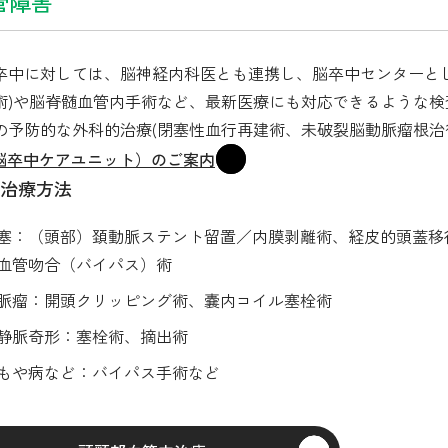
管障害
卒中に対しては、脳神経内科医とも連携し、脳卒中センターとし
術)や脳脊髄血管内手術など、最新医療にも対応できるような
の予防的な外科的治療(閉塞性血行再建術、未破裂脳動脈瘤根治
（脳卒中ケアユニット）のご案内
治療方法
塞：（頭部）頚動脈ステント留置／内膜剥離術、経皮的頭蓋移
血管吻合（バイパス）術
脈瘤：開頭クリッピング術、嚢内コイル塞栓術
静脈奇形：塞栓術、摘出術
もや病など：バイパス手術など