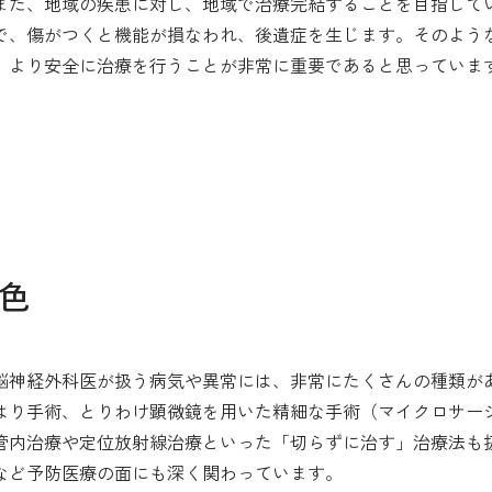
また、地域の疾患に対し、地域で治療完結することを目指してい
で、傷がつくと機能が損なわれ、後遺症を生じます。そのよう
、より安全に治療を行うことが非常に重要であると思っていま
色
脳神経外科医が扱う病気や異常には、非常にたくさんの種類が
はり手術、とりわけ顕微鏡を用いた精細な手術（マイクロサー
管内治療や定位放射線治療といった「切らずに治す」治療法も
など予防医療の面にも深く関わっています。