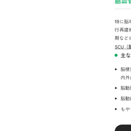
脳血
特に脳
行再建
期など
SCU
主な
脳梗
内外
脳動
脳動
もや