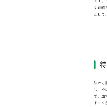
ます。
な組織
として
特
私たち
は、や
ず、血
ドック