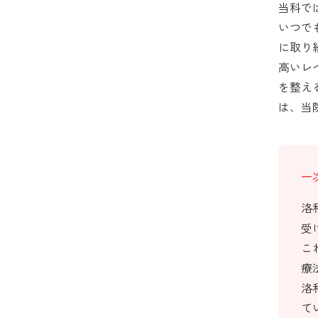
当科で
いつで
に取り
高いレ
を整え
は、当
一
洛
受
こ
療
洛
て