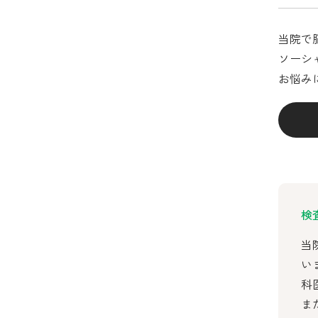
当院で
ソーシ
お悩み
検
当院
い
科
ま