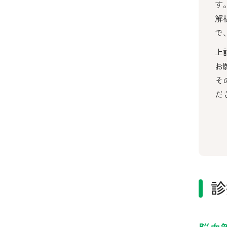
す
解
で
上
お
そ
だ
診