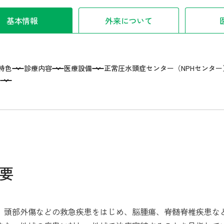
基本情報
外来について
特色
診療内容
医療設備
正常圧水頭症センター（NPHセンター
要
、頭部外傷などの救急疾患をはじめ、脳腫瘍、脊髄脊椎疾患な