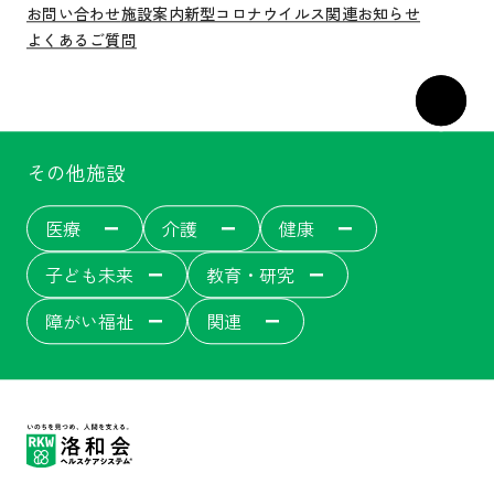
お問い合わせ
施設案内
新型コロナウイルス関連
お知らせ
よくあるご質問
その他施設
医療
介護
健康
子ども未来
教育・研究
障がい福祉
関連
洛和会音羽病院
介護サービス
洛和会音羽病院健診センター
洛和東桂坂保育園
洛和会京都看護学校
障がい者福祉施設
居宅介護支援事業[ウェルネット]
介護付有料老人ホーム
洛和会丸太町病院
洛和桂小規模保育園
障がい者就労支援事業所
洛和会音羽記念病院
サービス付き高齢者向け住宅
洛和会東寺南クリニック健診センター
洛和桂川小規模保育園
洛和会京都音楽療法研究センター
洛和会搬送部門[トランスポート]
洛和大塚みどり保育園
洛和会音羽リハビリテーション病院
洛和会医療介護サービスセンター
洛和メディカルスポーツ京都丸太町
守山市立吉身保育園
洛和会京都医学教育センター
障がい者労働支援事業
洛和みずのさと保育園
洛和会東寺南クリニック
居宅介護支援事業
守山市立よしみ乳児保育園
洛和会学術支援センター
洛和会訪問看護ステーション
らくわ往診矢野医院
洛和なごみ保育園