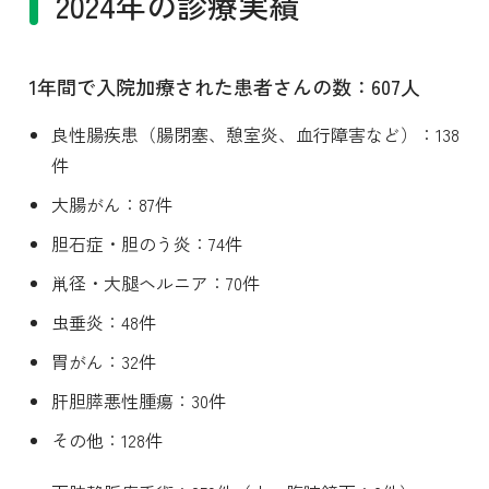
2024年の診療実績
1年間で入院加療された患者さんの数：607人
良性腸疾患（腸閉塞、憩室炎、血行障害など）：138
件
大腸がん：87件
胆石症・胆のう炎：74件
鼡径・大腿ヘルニア：70件
虫垂炎：48件
胃がん：32件
肝胆膵悪性腫瘍：30件
その他：128件