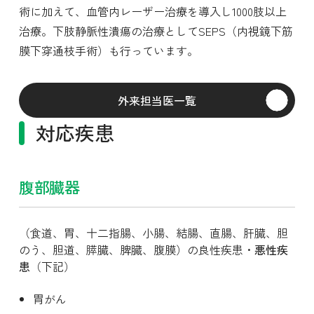
術に加えて、血管内レーザー治療を導入し1000肢以上
治療。下肢静脈性潰瘍の治療としてSEPS（内視鏡下筋
膜下穿通枝手術）も行っています。
外来担当医一覧
対応疾患
腹部臓器
（食道、胃、十二指腸、小腸、結腸、直腸、肝臓、胆
のう、胆道、膵臓、脾臓、腹膜）の良性疾患・
悪性疾
患
（下記）
胃がん