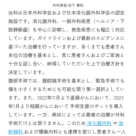
外科部長 松下 貴和
当科は日本外科学会および日本消化器外科学会の認定
施設です。消化器外科、一般外科疾患（ヘルニア・下
肢静脈瘤）を中心に診察し、救急疾患にも幅広く対応
しています。ガイドラインおよび最新のエビデンスに
基づいた治療を行っていますが、あくまでも患者さん
本位の治療を基本とし、常に患者さんおよびご家族と
十分な話し合い、納得していただいた上で治療方針を
決定しています。
腹部手術では、腹腔鏡手術を基本とし、緊急手術でも
傷を小さくするためにも可能な限り第一選択としてい
ます。また、2022年11月より直腸がんにおいて、2023
年7月より結腸がんにおいて 手術支援ロボットを導入
しています。一方、病状によっては最善の治療が外科
手術だけとは限りません。このため
消化器内科
や
放
射線科
および腫瘍内科とも連携を密にし患者さん一人