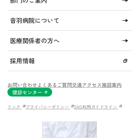
部門のご案内
音羽病院について
概要
診療内容
対応疾患
手術の長期成績
腹腔鏡手術について
ロボット手術について
診療実績
医療関係者の方へ
採用情報
お問い合わせ
よくあるご質問
交通アクセス
施設案内
健診センター
リンク
プライバシーポリシー
SNS利用ガイドライン