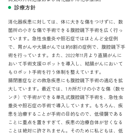
診療方針
消化器疾患に対しては、体に大きな傷をつけずに、数
箇所の小さな傷で手術できる腹腔鏡下手術を広く行っ
ています。急性虫垂炎や胆石症ではほとんど全症例
で、胃がんや大腸がんでは約8割の症例で、腹腔鏡下手
術を行っています。また、2022年11月より直腸がんに
おいて
手術支援ロボット
を導入し、結腸がんにおいて
もロボット手術を行う体制を整えています。
腸閉塞症などの救急疾患にも腹腔鏡下手術の適応を拡
大しています。最近では、1カ所だけの小さな傷（数セ
ンチ）で手術ができる単孔式腹腔鏡下手術を、急性虫
垂炎や胆石症の手術で導入しています。もちろん、疾
患を治療することが手術の目的なので、低侵襲である
ことに重点を置きすぎて、疾患の治療自体が甘くなる
ことは絶対に許されません。そのために私どもは、低