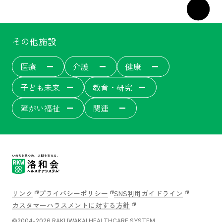
その他施設
医療
介護
健康
子ども未来
教育・研究
障がい福祉
関連
洛和会音羽病院
介護サービス
洛和会音羽病院健診センター
洛和東桂坂保育園
洛和会京都看護学校
障がい者福祉施設
居宅介護支援事業[ウェルネット]
介護付有料老人ホーム
洛和会丸太町病院
洛和桂小規模保育園
障がい者就労支援事業所
洛和会音羽記念病院
サービス付き高齢者向け住宅
洛和会東寺南クリニック健診センター
洛和桂川小規模保育園
洛和会京都音楽療法研究センター
洛和会搬送部門[トランスポート]
洛和大塚みどり保育園
洛和会音羽リハビリテーション病院
洛和会医療介護サービスセンター
洛和メディカルスポーツ京都丸太町
守山市立吉身保育園
洛和会京都医学教育センター
障がい者労働支援事業
洛和みずのさと保育園
洛和会東寺南クリニック
居宅介護支援事業
守山市立よしみ乳児保育園
洛和会学術支援センター
洛和会訪問看護ステーション
らくわ往診矢野医院
洛和なごみ保育園
二条駅前クリニック
訪問リハビリテーション
京都市音羽児童館
京都市大塚児童館
リンク
プライバシーポリシー
SNS利用ガイドライン
丸太町リハビリテーションクリニック
洛和ヘルパーステーション
京都市花山児童館
京都市深草児童館
洛和デイセンター
カスタマーハラスメントに対する方針
淀みづクリニック
洛和グループホーム
洛和山科小山児童園てくてく親子教室
洛和小規模多機能サービス
洛和看護小規模多機能サービス
洛和御所南学童クラブ
守山市物部児童クラブ室
介護医療院
©2004-2026 RAKUWAKAI HEALTHCARE SYSTEM