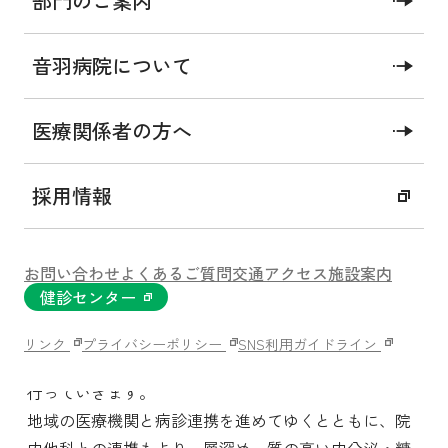
部門のご案内
概要
対応疾患・診療内容
冊子『学ぼう！ 糖尿病のイロハ』
診療実績
音羽病院について
医療関係者の方へ
概要
採用情報
糖尿病を中心とした肥満症・脂質異常症・高尿酸血症
お問い合わせ
よくあるご質問
交通アクセス
施設案内
などの代謝疾患、およびその合併症、甲状腺・副腎・
健診センター
下垂体・副甲状腺などに由来する内分泌疾患を診療し
ています。
リンク
プライバシーポリシー
SNS利用ガイドライン
糖尿病教育入院や内分泌負荷試験入院などを積極的に
行っていきます。
地域の医療機関と病診連携を進めてゆくとともに、院