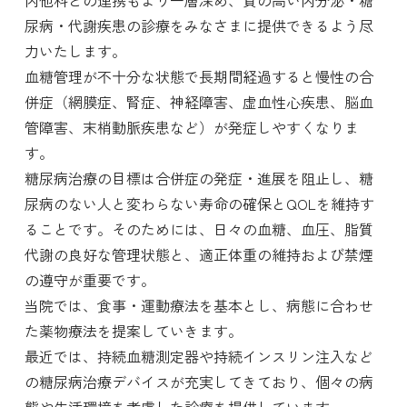
内他科との連携もより一層深め、質の高い内分泌・糖
尿病・代謝疾患の診療をみなさまに提供できるよう尽
力いたします。
血糖管理が不十分な状態で長期間経過すると慢性の合
併症（網膜症、腎症、神経障害、虚血性心疾患、脳血
管障害、末梢動脈疾患など）が発症しやすくなりま
す。
糖尿病治療の目標は合併症の発症・進展を阻止し、糖
尿病のない人と変わらない寿命の確保とQOLを維持す
ることです。そのためには、日々の血糖、血圧、脂質
代謝の良好な管理状態と、適正体重の維持および禁煙
の遵守が重要です。
当院では、食事・運動療法を基本とし、病態に合わせ
た薬物療法を提案していきます。
最近では、持続血糖測定器や持続インスリン注入など
の糖尿病治療デバイスが充実してきており、個々の病