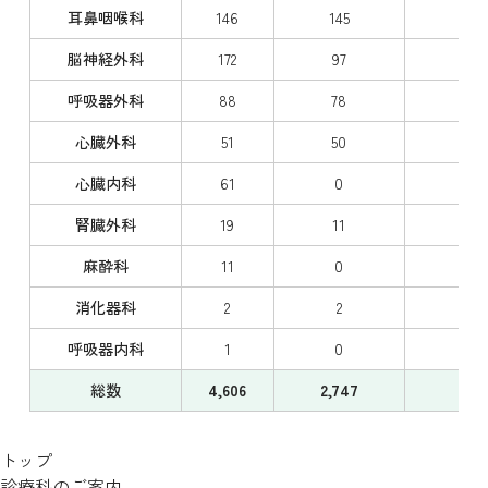
耳鼻咽喉科
146
145
（
脳神経外科
172
97
（7
呼吸器外科
88
78
（
心臓外科
51
50
（
心臓内科
61
0
（
腎臓外科
19
11
（
麻酔科
11
0
（
消化器科
2
2
（
呼吸器内科
1
0
（
総数
4,606
2,747
（4
トップ
診療科のご案内