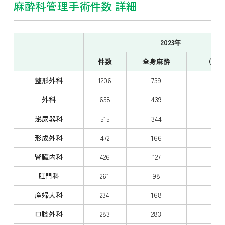
麻酔科管理手術件数 詳細
2023年
件数
全身麻酔
（内
整形外科
1206
739
（14
外科
658
439
（10
泌尿器科
515
344
（4
形成外科
472
166
（1
腎臓内科
426
127
（2
肛門科
261
98
（
産婦人科
234
168
（3
口腔外科
283
283
（