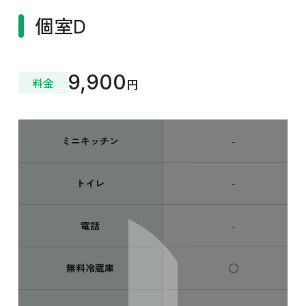
個室D
9,900
料金
円
ミニキッチン
-
トイレ
-
電話
-
無料冷蔵庫
◯