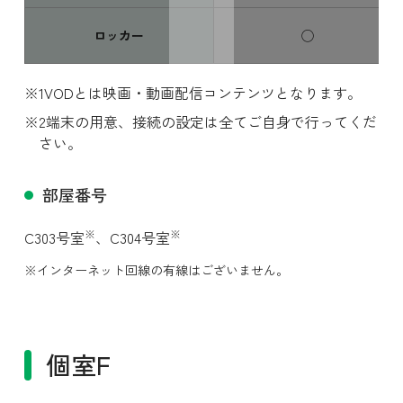
ロッカー
◯
VODとは映画・動画配信コンテンツとなります。
端末の用意、接続の設定は全てご自身で行ってくだ
さい。
部屋番号
スワイプ
※
※
C303号室
、
C304号室
※インターネット回線の有線はございません。
個室F