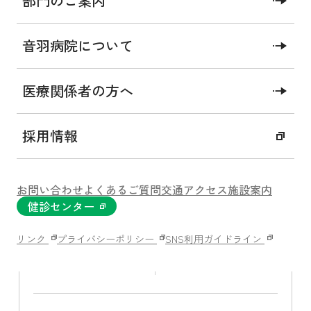
部門のご案内
の入室をご希望されます場合には、1日につき下記の料
金をご負担いただくことになります。なお、主治医が
治療上必要と認めた場合や院内感染防止のためなど、
音羽病院について
病院の都合により当該病室に入室された場合、室料差
額はいただきません。（表示金額は消費税込み）
医療関係者の方へ
採用情報
特別個室（畳部屋
準特別個室
付き）
お問い合わせ
よくあるご質問
交通アクセス
施設案内
健診センター
有料個室
個室A
リンク
プライバシーポリシー
SNS利用ガイドライン
個室B
個室C