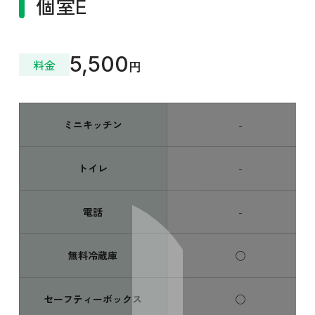
個室E
5,500
料金
円
ミニキッチン
-
トイレ
-
電話
-
無料冷蔵庫
◯
セーフティーボックス
◯