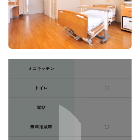
ミニキッチン
-
トイレ
○
電話
-
無料冷蔵庫
◯
スワイプ