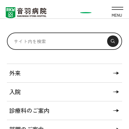
MENU
個室・準個室
外来
個室料金・設備
入院
診療科のご案内
当院は、健康保険法に定める特定療養費の規定に基づ
いた療養環境の向上に努めております。以下の病室へ