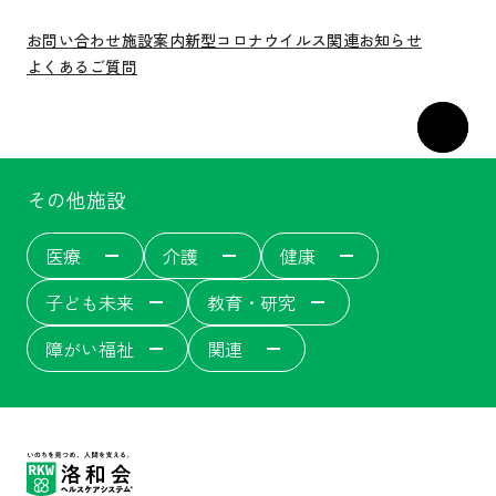
お問い合わせ
施設案内
新型コロナウイルス関連
お知らせ
よくあるご質問
その他施設
医療
介護
健康
子ども未来
教育・研究
障がい福祉
関連
洛和会音羽病院
介護サービス
洛和会音羽病院健診センター
洛和東桂坂保育園
洛和会京都看護学校
障がい者福祉施設
居宅介護支援事業[ウェルネット]
介護付有料老人ホーム
洛和会丸太町病院
洛和桂小規模保育園
障がい者就労支援事業所
洛和会音羽記念病院
サービス付き高齢者向け住宅
洛和会東寺南クリニック健診センター
洛和桂川小規模保育園
洛和会京都音楽療法研究センター
洛和会搬送部門[トランスポート]
洛和大塚みどり保育園
洛和会音羽リハビリテーション病院
洛和会医療介護サービスセンター
洛和メディカルスポーツ京都丸太町
守山市立吉身保育園
洛和会京都医学教育センター
障がい者労働支援事業
洛和みずのさと保育園